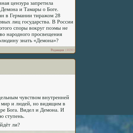
вная цензура запретила
 Демона и Тамары о Боге.
ан в Германии тиражом 28
рвых лиц государства. В России
 этого споры вокруг поэмы не
тво народного просвещения
толюдину знать «Демона»?
Редакция
(4690)
едельным чувством внутренней
 мир и людей, но видящим в
ре Бога. Видел и Демона. И
ую ступень.
ойдёт ли?