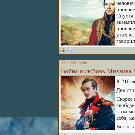
человеч
произве
Спустя 
экземпл
произве
утихли.
говорил
5
22.10.2024 23:06
Война и любовь Михаила 
К 210-л
Две сти
Скорее 
свободы
этом ми
себя, к
Вот к т