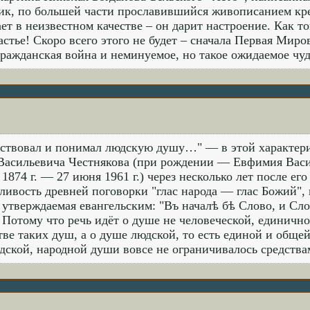
к, по большей части прославившийся живописанием кре
ет в неизвестном качестве – он дарит настроение. Как т
частье! Скоро всего этого не будет – сначала Первая Мир
гражданская война и неминуемое, но такое ожидаемое чу
ствовал и понимал людскую душу…" — в этой характери
асильевича Честнякова (при рождении — Евфимия Васил
 1874 г. — 27 июня 1961 г.) через несколько лет после ег
ливость древней поговорки "глас народа — глас Божий", 
 утверждаемая евангельским: "Въ началѣ бѣ Слово, и Слов
 Потому что речь идёт о душе не человеческой, единично
ве таких душ, а о душе людской, то есть единой и обще
дской, народной души вовсе не ограничивалось средства