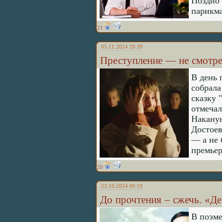
Поздно 
парикма
21
05.11.2024 20:39
Преступление — не смотре
В день 
собрала
сказку 
отмечал
Наканун
Достоев
— а не 
премье
20
23.10.2024 00:19
До прочтения – сжечь. «Д
В поэме