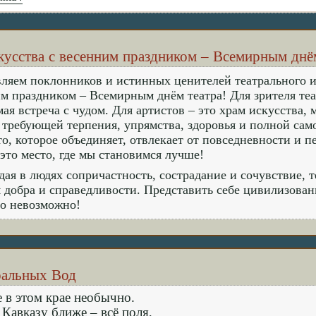
кусства с весенним праздником – Всемирным днём
ляем поклонников и истинных ценителей театрального и
м праздником – Всемирным днём театра! Для зрителя теат
ая встреча с чудом. Для артистов – это храм искусства,
 требующей терпения, упрямства, здоровья и полной само
то, которое объединяет, отвлекает от повседневности и п
 это место, где мы становимся лучше!
ая в людях сопричастность, сострадание и сочувствие, 
 добра и справедливости. Представить себе цивилизован
но невозможно!
ральных Вод
е в этом крае необычно.
 Кавказу ближе – всё поля,