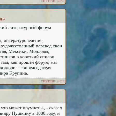
СТОЛЕТИЕ
(4097)
ся»
кий литературный форум
а, литературоведение,
, художественный перевод свои
итая, Мексики, Молдовы,
стников в короткий список
 том, как прошёл форум, мы
ля жюри – сопредседателя
мира Крупина.
СТОЛЕТИЕ
(4077)
 что может поумнеть», - сказал
ндру Пушкину в 1880 году, и