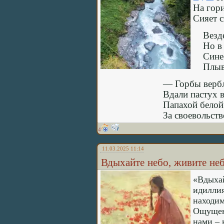
На гор
Сияет с
Везд
Но в
Сине
Плыв
— Горбы верб
Вдали пастух в
Папахой белой 
За своевольств
4
11.03.2025 11:14
Вдыхайте небо, живите неб
«Вдыхай
идиллия
находим
Ощущени
нами – 