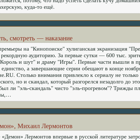
ложится, потому, что надо успеть сделать кучу домашних 
херскую, куда-то ещё.
ть, смотреть — наказание
премьеры на "Кинопоиске" хулиганская экранизация "Пре
 рекордную аудиторию. За первые сутки — 600 тыс. зрит
"Король и шут" и драму "Игры". Первые части вышли в п
 единство, а завершающие серии обещают в конце ноябр
е.RU. Столько внимания привлекло к сериалу не только
ского, но и скандал, который разгорелся незадолго до э
был ли "эль-скандаль" чисто "эль-прогревом"? Трижды п
ры,…
емон», Михаил Лермонтов
 «Демон» Лермонтов впервые в русской литературе затр