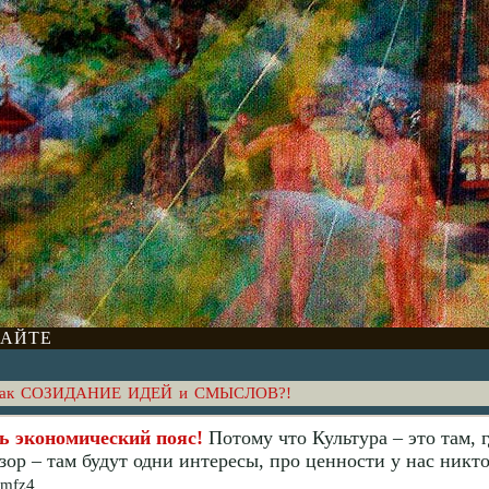
САЙТЕ
тв, как СОЗИДАНИЕ ИДЕЙ и СМЫСЛОВ?!
 экономический пояс!
Потому что Культура – это там, г
зор – там будут одни интересы, про ценности у нас никто
Pmfz4