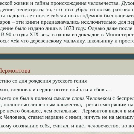
еской жизни и тайны происхождения человечества. Духо
дение, несмотря на то, что поэт убрал из поэмы разговор
пятнадцать лет после гибели поэта «Демон» был напечат
яров – эти книги предназначались исключительно для пе
дение было издано лишь в 1873 году. Однако даже после
 В 90-е годы XIX века в одном из докладов в Министерс
ось: «На что деревенскому мальчику, школьнику и прос
Лермонтова
етию со дня рождения русского гения
хии, волновали сердце поэта: война и любовь…
всего он был в полном смысле слова Человеком с беспр
, полностью лишённым ханжества, трезво смотрящим на
ре нечто большее, чем остальные. Лермонтов видел в ми
ак Человека, ставил наравне с ними, ничуть не на меньш
акому осознанию себя, считал, и идёт человечество, но д