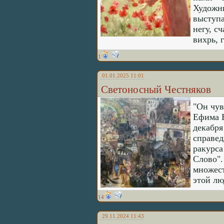
Художни
выступа
негу, с
вихрь, 
1
01.01.2025 11:01
Светоносный Честняков
"Он чув
Ефима В
декабря
справед
ракурса
Слово".
множест
этой лю
14
29.11.2024 11:43