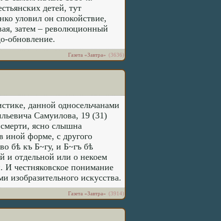
стьянских детей, тут
онко уловил он спокойствие,
овая, затем – революционный
до-обновление.
Газета «Завтра»
(3636)
стике, данной односельчанами
ьевича Самуилова, 19 (31)
о смерти, ясно слышна
в иной форме, с другого
о бѣ къ Б~гу, и Б~гъ бѣ
й и отдельной или о некоем
й. И честняковское понимание
ми изобразительного искусства.
Газета «Завтра»
(3914)