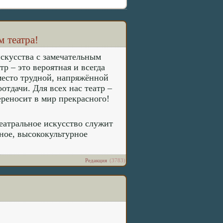
 театра!
скусства с замечательным
р – это вероятная и всегда
 место трудной, напряжённой
отдачи. Для всех нас театр –
ереносит в мир прекрасного!
театральное искусство служит
ное, высококультурное
Редакция
(3783)