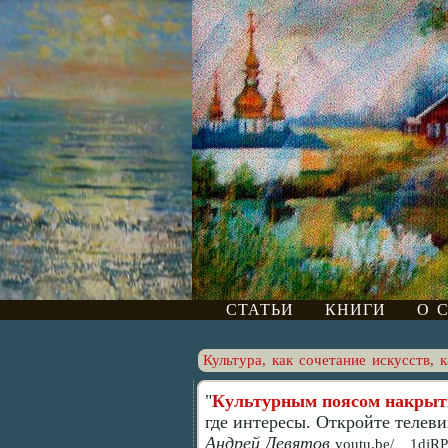
СТАТЬИ
КНИГИ
О 
Культура, как сочетание искусс
"
Культурным поясом накрыть
где интересы. Откройте телеви
Андрей Девятов
youtu.be/__1djR