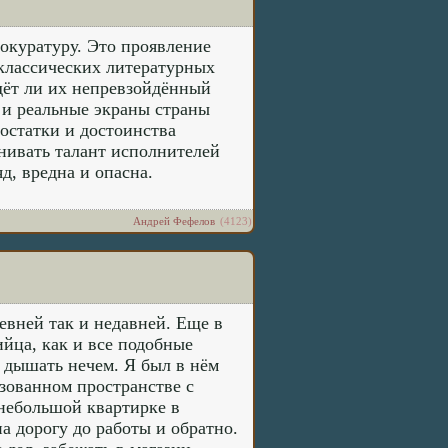
рокуратуру. Это проявление
 классических литературных
дёт ли их непревзойдённый
 и реальные экраны страны
остатки и достоинства
нивать талант исполнителей
д, вредна и опасна.
Андрей Фефелов
(4123)
ревней так и недавней. Еще в
ийца, как и все подобные
 дышать нечем. Я был в нём
азованном пространстве с
 небольшой квартирке в
на дорогу до работы и обратно.