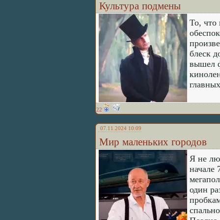
Культура подмены
То, что
обеспок
произве
блеск д
вышел ф
кинолен
главных
22
07.11.2024 10:09
Мир маленьких городов
Я не лю
начале 
мегапол
один ра
пробкам
спально