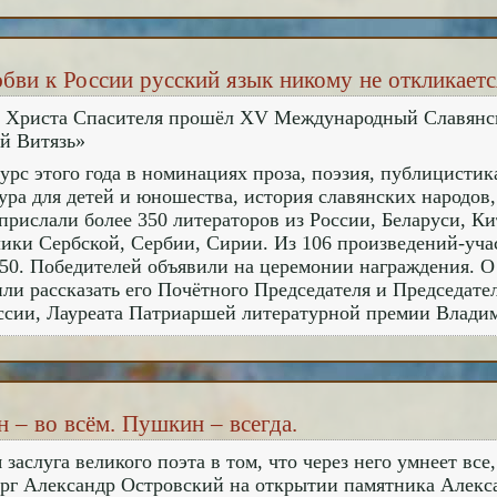
бви к России русский язык никому не откликает
е Христа Спасителя прошёл XV Международный Славянс
й Витязь»
урс этого года в номинациях проза, поэзия, публицистик
ура для детей и юношества, история славянских народов
прислали более 350 литераторов из России, Беларуси, К
ики Сербской, Сербии, Сирии. Из 106 произведений-уча
50. Победителей объявили на церемонии награждения. О
ли рассказать его Почётного Председателя и Председате
ссии, Лауреата Патриаршей литературной премии Влади
 – во всём. Пушкин – всегда.
 заслуга великого поэта в том, что через него умнеет все,
рг Александр Островский на открытии памятника Алекса