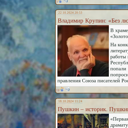
3
22.10.2024 20:53
Владимир Крупин: «Без лю
В храм
«Золото
На конк
литерат
работы 
Республ
попали 
попроси
правления Союза писателей Ро
19
18.10.2024 11:24
Пушкин – историк. Пушкин
«Первая
драмату