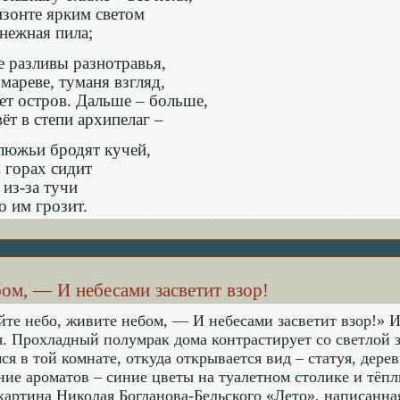
изонте ярким светом
нежная пила;
е разливы разнотравья,
 мареве, туманя взгляд,
ет остров. Дальше – больше,
ёт в степи архипелаг –
люжьи бродят кучей,
 горах сидит
из-за тучи
о им грозит.
ом, — И небесами засветит взор!
те небо, живите небом, — И небесами засветит взор!» И
. Прохладный полумрак дома контрастирует со светлой 
ся в той комнате, откуда открывается вид – статуя, дерев
е ароматов – синие цветы на туалетном столике и тёпл
картина Николая Богданова-Бельского «Лето», написанная