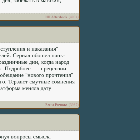
дел, забежать в магазин,
ИЦ Aftershock
(4004)
ступления и наказания"
елей. Сериал обошел панк-
раздничные дни, когда народ
я. Подробнее — в рецензии
 обещание "нового прочтения"
того. Терзают смутные сомнения
латформа меняла дату
Елена Рычкова
(3987)
онул вопросы смысла