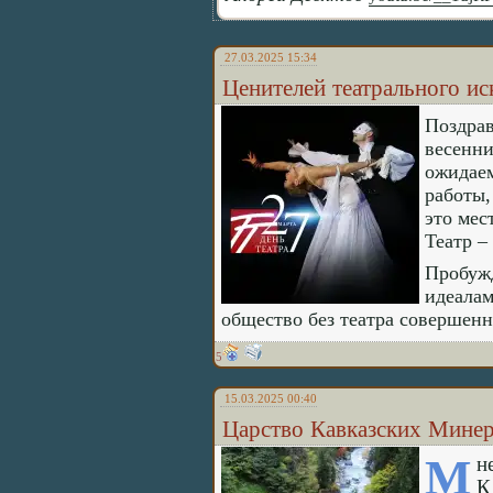
27.03.2025 15:34
Ценителей театрального ис
Поздрав
весенни
ожидаем
работы,
это мес
Театр –
Пробужд
идеалам
общество без театра совершен
5
15.03.2025 00:40
Царство Кавказских Мине
М
н
К