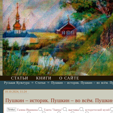
СТАТЬИ
КНИГИ
О САЙТЕ
Руськая Культура
≈
Статьи
≈
Пушкин – историк. Пушкин – во всём. Пу
18.10.2024, 11:24
Пушкин – историк. Пушкин – во всём. Пушкин 
,
,
,
Галина Иванкина
Газета "Завтра"
выставка
исторический музей