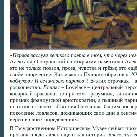
«Первая заслуга великого поэта в том, что через н
Александр Островский на открытии памятника Алекс
это не только поэзия, проза, чувства и грёзы; это е
своём творчестве. Как изящно Пушкин обрисовал XV
каблуков / И величавых париков»
! В этих строчках – 
роскошество. Ловлас – Lovelace – центральный пер
коварный красавец, но при том – разумник, типичн
признак французской аристократии, а пышный парик 
поэт писал своего «Евгения Онегина». Одним росче
поколение ловласов, доживающих свои дни в сенти
верен в своих определениях.
В Государственном Историческом Музее сейчас про
прозаик представлен ещё и как историк. Благо, тут 