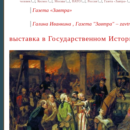
,
,
,
,
,
человек
Космос
Москва
НАТО
Россия
Газета «Завтра»
Газета «Завтра»
Галина Иванкина , Газета "Завтра" – zavtr
выставка в Государственном Исто