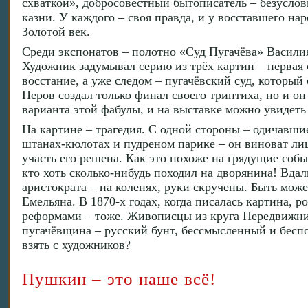
схваткой», добросовестный бытописатель – безуслов
казни. У каждого – своя правда, и у восставшего на
Золотой век.
Среди экспонатов – полотно «Суд Пугачёва» Василия
Художник задумывал серию из трёх картин – первая 
восстание, а уже следом – пугачёвский суд, который
Перов создал только финал своего триптиха, но и о
варианта этой фабулы, и на выставке можно увидеть 
На картине – трагедия. С одной стороны – одичавши
штанах-кюлотах и пудреном парике – он виноват ли
участь его решена. Как это похоже на грядущие соб
кто хоть сколько-нибудь походил на дворянина! Вда
аристократа – на коленях, руки скручены. Быть може
Емельяна. В 1870-х годах, когда писалась картина, 
реформами – тоже. Живописцы из круга Передвижни
пугачёвщина – русский бунт, бессмысленный и беспо
взять с художников?
Пушкин – это наше всё!