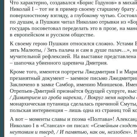
Что характерно, создавался «Борис Годунов» в мих
Николай I – тот не в пример своему старшему брату
поверхностному взгляду, а глубокому чутью. Состоял
по душам, а Пушкин читал Николаю отрывки из «Бо
государь посоветовал переделать это в прозе, на ма
в европейском и русском обществе.
К своему герою Пушкин относился сложно. Устами В
зять Малюты, / Зять палача и сам в душе палач…», н
мучительной рефлексией. На выставке представлена 
– шапочка убиенного царевича Дмитрия.
Кроме того, имеются портреты Лжедмитрия I и Мари
презанятный документ – заемное письмо Лжедмитри
Заключено в замке Самбор, имению Мнишеков. Именн
Отрепьев-Дмитрий признаётся будущей супруге, выс
/ Димитрием из гроба нарекла, / Вокруг меня народы
монархическая путаница сделалась причиной Смуты, 
польская интервенция – лишь одна из страниц той к
А вот – моменты славы и поэма «Полтава»! Александ
Николаю I в «Стансах» он писал:
«Семейным сходство
неутомим и тверд, / И памятью, как он, незлобен»
. 