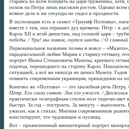
стараясь во всём походить на царя-труженика, хот
похож на Петра лишь высоким ростом. Однако всем н
всякое дело и ни секунды не сидел в праздности.
В экспозиции есть и сюжет «Триумф Полтавы», напи
вместе с тем, она отражает дух времени. Пётр – в д
Карла XII и всей династии, над головой царя – труб
победы. / Ура! мы ломим; гнутся шведы. / О славный
Первоначальное название поэмы и вовсе – «Мазепа»,
парадоксальной любви Марии к старику-гетману, его
портрет Ивана Степановича Мазепы, крепкого гетман
подлеца, перешедшего на сторону Карла. Показатель
ситуацией, а всё же никогда не ценил Мазепу. Гадов 
помнить современным украинцам, пришедшим на по
Конечно же «Полтава» — это хвалебная речь Петру,
Пётр. Его глаза сияют. Лик его ужасен. / Движенья
практически телеграфным стилем поэт перечисляет вс
быстро. За год – построить. За минуту – выполнить.
ужасен, как в стихах. Мнения современников разнятс
констатируют, что чудовищен и пугающ.
Вот – прижизненный миниатюрный портрет монарха