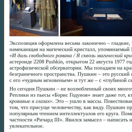
Экспозиция оформлена весьма лаконично – гладкие, 
намекающая на магический кристалл, упоминаемый 
«И даль свободного романа / Я сквозь магический кри
астероиде 2208 Pushkin, открытом 22 августа 1977 
астрофизической обсерватории. Мы попадаем на кра
безграничного пространства. Пушкин – это русский к
с его «чудным мгновеньем» и тут же – с «глубиной с
Но сегодня Пушкин – не возлюбленный своих многоч
Реплики из пьесы «Борис Годунов» знает даже тот, к
кровавые в глазах».
Это – ушло в массы. Повествован
том, что присуще человечеству, как виду. Пушкин п
популярным чтением интеллектуалов его круга. Пом
частности «Ричард III». Явился замысел – написать н
увлекательное.