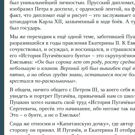
был уникальнейшей личностью. Прусский дипломат,
изобразил Петра в доспехе, с орденской лентой, на ф
факт, что дипломат ещё и рисует – это заслуживает
штандартов Карла XII, захваченный в ходе боёв. А т
был государь.
Мы же переходим к ещё одной теме, заботившей Пуш
разразившейся в годы правления Екатерины II. К Ем
сочувствовал, и осуждал, и восхищался, и страшилс
его «История Пугачёвского бунта» – это скрупулёзн
Емельяна:
«Он был сорока лет от роду, росту средне
небольшую и клином. Верхний зуб был вышибен ещё в 
пятно, а на обеих грудях знаки, оставшиеся после б
крестился по-раскольничьи».
В общем, ничего общего с Петром III, за коего себя
увидеть и портрет Пугачёва, привычный нам со шко
Пушкин хотел назвать свой труд «История Пугачёва
Сергеевича, пресёк это начинание, ибо негоже так н
Это – о бунте, а не о Емельке!
Сюда же относим и «Капитанскую дочку», где автор 
сторону он принял. И Пугачёв, и Екатерина II отоб