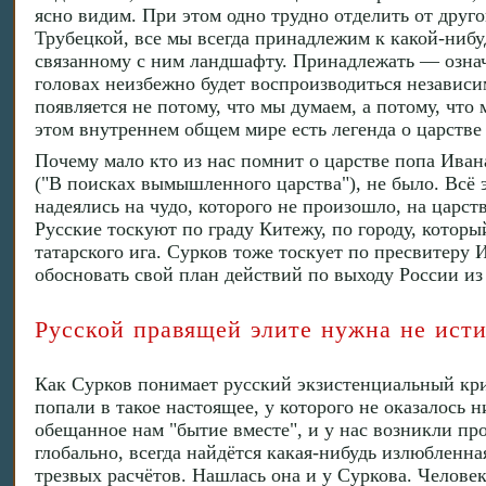
ясно видим. При этом одно трудно отделить от друг
Трубецкой, все мы всегда принадлежим к какой-нибу
связанному с ним ландшафту. Принадлежать — означ
головах неизбежно будет воспроизводиться независи
появляется не потому, что мы думаем, а потому, что
этом внутреннем общем мире есть легенда о царстве
Почему мало кто из нас помнит о царстве попа Иван
("В поисках вымышленного царства"), не было. Всё
надеялись на чудо, которого не произошло, на царст
Русские тоскуют по граду Китежу, по городу, который
татарского ига. Сурков тоже тоскует по пресвитеру
обосновать свой план действий по выходу России из
Русской правящей элите нужна не исти
Как Сурков понимает русский экзистенциальный криз
попали в такое настоящее, у которого не оказалось 
обещанное нам "бытие вместе", и у нас возникли пр
глобально, всегда найдётся какая-нибудь излюбленна
трезвых расчётов. Нашлась она и у Суркова. Человек