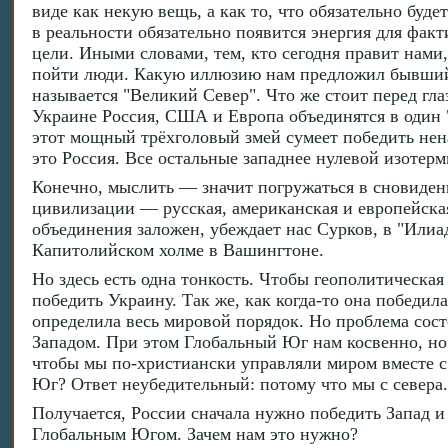
виде как некую вещь, а как то, что обязательно буд
в реальности обязательно появится энергия для фак
цели. Иными словами, тем, кто сегодня правит нами,
пойти люди. Какую иллюзию нам предложил бывший
называется "Великий Север". Что же стоит перед гла
Украине Россия, США и Европа объединятся в один 
этот мощный трёхголовый змей сумеет победить нен
это Россия. Все остальные западнее нулевой изотерм
Конечно, мыслить — значит погружаться в сновидени
цивилизации — русская, американская и европейска
объединения заложен, убеждает нас Сурков, в "Илиа
Капитолийском холме в Вашингтоне.
Но здесь есть одна тонкость. Чтобы геополитическа
победить Украину. Так же, как когда-то она победил
определила весь мировой порядок. Но проблема состо
Западом. При этом Глобальный Юг нам косвенно, но 
чтобы мы по-христиански управляли миром вместе с
Юг? Ответ неубедительный: потому что мы с севера.
Получается, России сначала нужно победить Запад и
Глобальным Югом. Зачем нам это нужно?