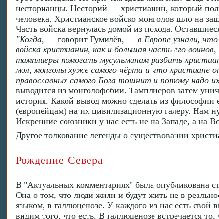
несторианцы. Несторий — христианин, который полаг
человека. Христианское войско монголов шло на за
Часть войска вернулась домой из похода. Оставшиес
"Когда,
— говорит Гумилёв, —
в Европе узнали, чт
войска христианин, как и большая часть его воинов
тамплиеры помогать мусульманам разбить христианс
мол, монголы хуже самого чёрта и что христиане о
православных самого Бога тошнит и потому надо их
выводится из монголофобии. Тамплиеров затем уни
история. Какой вывод можно сделать из философии 
(европейцам) на их цивилизационную галеру. Нам нуж
Искренние союзники у нас есть не на Западе, а на В
Другое толкование легенды о существовании христи
Рождение Севера
В "Актуальных комментариях" была опубликована ста
Она о том, что люди жили и будут жить не в реально
языком, в галлюценозе. У каждого из нас есть свой в
видим того, что есть. В галлюценозе встречается то, 