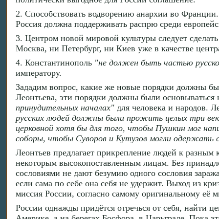
2. Способствовать водворению анархии во Франции.
Россия должна поддерживать распрю среди европейс
3. Центром новой мировой культуры следует сделать
Москва, ни Петербург, ни Киев уже в качестве цент
4. Константинополь
"не должен быть частью русско
императору.
Зададим вопрос, какие же новые порядки должны бы
Леонтьева, эти порядки должны были основываться н
принудительных началах"
для человека и народов. 
русских людей должны были прожить целых три век
церковной хотя бы для того, чтобы Пушкин мог нап
соборы, чтобы Суворов и Кутузов могли одержать 
Леонтьев предлагает прикрепление людей к разным 
некоторым высокопоставленным лицам. Без принадл
сословиями не дают безумию одного сословия заража
если сама по себе она себя не удержит. Выход из кр
миссия России, согласно самому оригинальному её 
России однажды придётся отречься от себя, найти цен
Америке, а на берегах Босфора, в Царьграде. Пока э