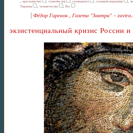
,
,
,
,
,
крестьянство
гумилёв лев
галлюценоз
соловьёв владимир
л
,
,
Украина
человечество
Бог
Фёдор Гиренок , Газета "Завтра" – zavtra.
экзистенциальный кризис России и 