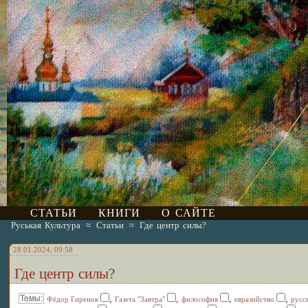
СТАТЬИ
КНИГИ
О САЙТЕ
Руськая Культура
≈
Статьи
≈
Где центр силы?
28.01.2024, 09:58
Где центр силы?
,
,
,
,
Фёдор Гиренок
Газета "Завтра"
философия
евразийство
русс