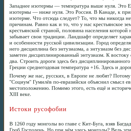
Западнее изотермы — температура выше нуля. Это Е
изотермы — ниже нуля. Это Россия. В Канаде, к при
изотерме. Что отсюда следует? То, что мы никогда н
причинам. Равно как и то, что у нас крестьянское з
крестьянской страной, половина населения которой не
забывает свои традиции. Ландшафт определяет характ
и особенности русской цивилизации. Город определя
него дисциплина без энтузиазма, а энтузиазм без д
заметен дисциплинированный энтузиазм. К востоку о
два. Строить дороги здесь без дисциплинированного
Греции среднегодовая температура +16. Здесь и дор
Почему же нас, русских, в Европе не любят? Потом
"Социум" Гумилёв по-евразийски объяснил смысл е
местоположению. Помимо этого, есть ещё и историче
XIII веке.
Истоки русофобии
В 1260 году монголы во главе с Кит-Буга, взяв Багд
Гроб Господень. Но при чём здесь монголы? Ведь эт