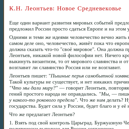
К.Н. Леонтьев: Новое Средневековье
Еще один вариант развития мировых событий предло
предложил России просто сдаться Европе и на этом 
Одними и теми же идеями человечество вечно жить 
самом деле оно, человечество, живёт пока что европ
должна сказать что-то "своё мировое". Она должна 
Леонтьев, никакой новой философии нет. Ничего кро
выкинуть византизм, то от мирового славянства и от
возглавит ли славянство Россия или не возглавит.
Леонтьев пишет: "
Пышные перья самобытной хомяков
Такой культуры не существует, и нет никаких причин
"Что мы дали миру?"
— говорит Леонтьев, повторяя 
гений простого народа не оправдались.
"Мы
, — пиш
у какого-то рокового предела"
. Что же нам делать? Н
государства. Будет сила у России, будет благо и у её 
Что же предлагает Леонтьев?
1. Взять под свой контроль Царьград. Буржуазную Ч
политически выгодное для России соглашение.